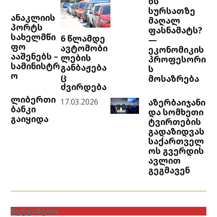
ბს
სურსათზე
ანაკლიის
მაღალ
პორტს
ფასნამატს?
სახელმწი
6 წლამდე
—
ფო
ავტომობი
ეკონომიკის
ააშენებს –
ლების
პროფესორი
სამინისტრ
განბაჟება
ს
ო
ც
მოსაზრება
ძვირდება
ლიბერთი
აზერბაიჯანი
17.03.2026
ბანკი
და სომხეთი
გაიყიდა
ტვირთების
გადაზიდვას
საქართველ
ოს გვერდის
ავლით
გეგმავენ
ᲜᲔᲢᲒᲐᲖᲔᲗᲘ