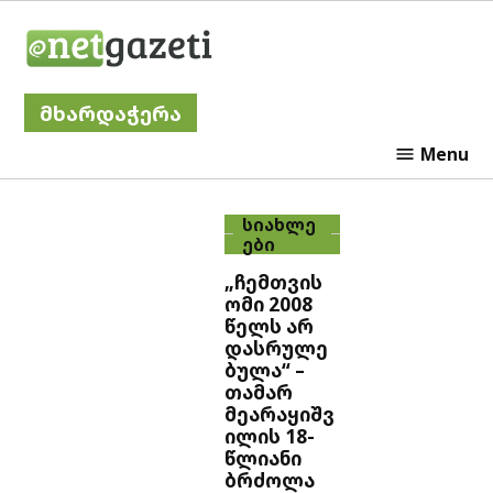
Skip
Netgazeti
to
content
მხარდაჭერა
Menu
ᲡᲘᲐᲮᲚᲔ
ᲔᲑᲘ
„ჩემთვის
ომი 2008
წელს არ
დასრულე
ბულა“ –
თამარ
მეარაყიშვ
ილის 18-
წლიანი
ბრძოლა