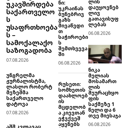
ლის
ნი:
უკავშირდება
დაუყოვნებ
უკრაინას
საქართველო
ლივ
ბუნებრივ
ს
გათავისუფ
გაზს
ლებას
მივაწვდი
უსაფრთხოება
თ
06.08.2026
ს –
საჭიროები
სამოქალაქო
ს
შემთხვევა
საზოგადობა
ში
07.08.2026
06.08.2026
ნიკა
უნგრელმა
მელიას
ჟურნალისტმა,
მოსამართ
რუსეთი:
ლასლო რობერტ
ლის
სომხეთის
მეზეშმა
შეურაცხყო
დაახლოებ
საქართველო
ფის
ის
დატოვა
საქმეზე 1
მცდელობ
წელი და 6
ა კიევთან
07.08.2026
თვე მიესაჯა
ეჭვქვეშ
აყენებს
06.08.2026
აშშ კვლავაც