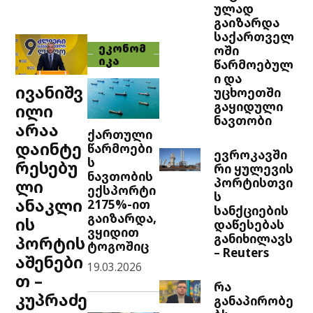
ულად
გაიზარდა
საქართველ
ᲔᲙᲝᲜᲝᲛ
ოში
ᲘᲙᲐ
წარმოებულ
ი და
ივანიშვ
უცხოეთში
გაყიდული
ილი
ნავთობი
არაა
ქართული
დაინტე
წარმოები
ევროკავში
ს
რესებუ
რი ყულევის
ნავთობის
პორტისთვი
ლი
ექსპორტი
ს
ანაკლი
2175%-ით
სანქციების
გაიზარდა,
ის
დაწესებას
ვყიდით
განიხილავს
პორტის
ტოგოშიც
– Reuters
აშენები
19.03.2026
თ –
რა
კუპრაძე
განაპირობე