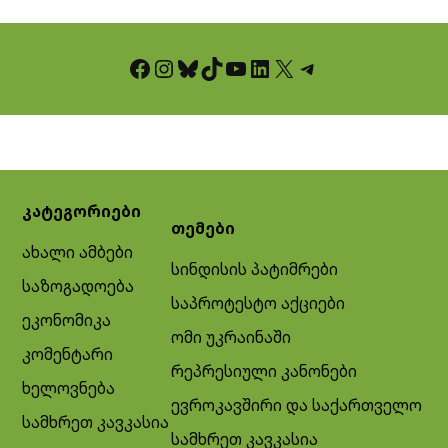
Facebook
Instagram
Bluesky
TikTok
YouTube
LinkedIn
X
Telegram
კატეგორიები
თემები
ახალი ამბები
სინდისის პატიმრები
საზოგადოება
საპროტესტო აქციები
ეკონომიკა
ომი უკრაინაში
კომენტარი
რეპრესიული კანონები
ხელოვნება
ევროკავშირი და საქართველო
სამხრეთ კავკასია
სამხრეთ კავკასია