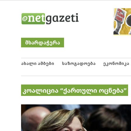
Skip
Netgazeti
ნეტგაზეთი
to
content
მხარდაჭერა
ახალი ამბები
საზოგადოება
ეკონომიკა
კოალიცია “ქართული ოცნება”