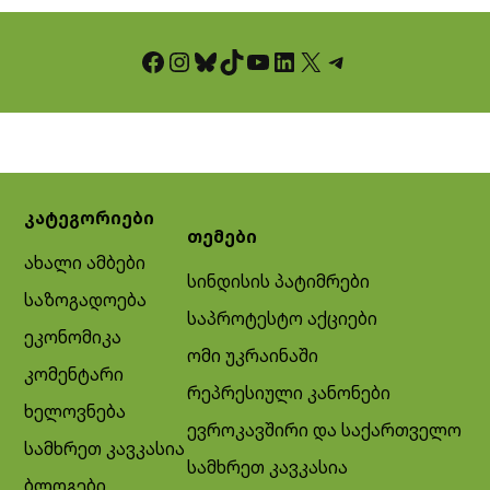
Facebook
Instagram
Bluesky
TikTok
YouTube
LinkedIn
X
Telegram
კატეგორიები
თემები
ახალი ამბები
სინდისის პატიმრები
საზოგადოება
საპროტესტო აქციები
ეკონომიკა
ომი უკრაინაში
კომენტარი
რეპრესიული კანონები
ხელოვნება
ევროკავშირი და საქართველო
სამხრეთ კავკასია
სამხრეთ კავკასია
ბლოგები