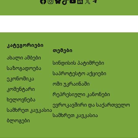
Facebook
Instagram
Bluesky
TikTok
YouTube
LinkedIn
X
Telegram
კატეგორიები
თემები
ახალი ამბები
სინდისის პატიმრები
საზოგადოება
საპროტესტო აქციები
ეკონომიკა
ომი უკრაინაში
კომენტარი
რეპრესიული კანონები
ხელოვნება
ევროკავშირი და საქართველო
სამხრეთ კავკასია
სამხრეთ კავკასია
ბლოგები