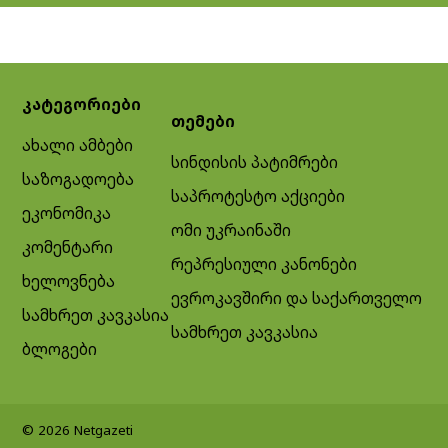
კატეგორიები
თემები
ახალი ამბები
სინდისის პატიმრები
საზოგადოება
საპროტესტო აქციები
ეკონომიკა
ომი უკრაინაში
კომენტარი
რეპრესიული კანონები
ხელოვნება
ევროკავშირი და საქართველო
სამხრეთ კავკასია
სამხრეთ კავკასია
ბლოგები
© 2026 Netgazeti