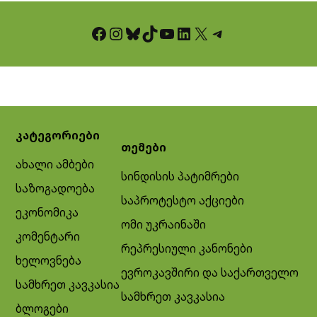
Facebook
Instagram
Bluesky
TikTok
YouTube
LinkedIn
X
Telegram
კატეგორიები
თემები
ახალი ამბები
სინდისის პატიმრები
საზოგადოება
საპროტესტო აქციები
ეკონომიკა
ომი უკრაინაში
კომენტარი
რეპრესიული კანონები
ხელოვნება
ევროკავშირი და საქართველო
სამხრეთ კავკასია
სამხრეთ კავკასია
ბლოგები