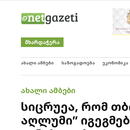
Skip
Netgazeti
ნეტგაზეთი
to
content
მხარდაჭერა
ახალი ამბები
საზოგადოება
ეკონომიკა
POSTED
ᲐᲮᲐᲚᲘ ᲐᲛᲑᲔᲑᲘ
IN
სიცრუეა, რომ თბ
აღლუმი” იგეგმე