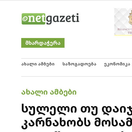
Skip
Netgazeti
ნეტგაზეთი
to
content
მხარდაჭერა
ახალი ამბები
საზოგადოება
ეკონომიკა
POSTED
ᲐᲮᲐᲚᲘ ᲐᲛᲑᲔᲑᲘ
IN
სულელი თუ დაიჯე
კარნახობს მოსა