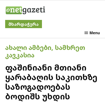
Skip
Netgazeti
to
content
მხარდაჭერა
Menu
POSTED
ᲐᲮᲐᲚᲘ ᲐᲛᲑᲔᲑᲘ
,
ᲡᲐᲛᲮᲠᲔᲗ
IN
ᲙᲐᲕᲙᲐᲡᲘᲐ
ფაშინიანი მთიანი
ყარაბაღის საკითხზე
საზოგადოებას
ბოდიშს უხდის