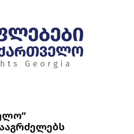
ელო“
ააგრძელებს