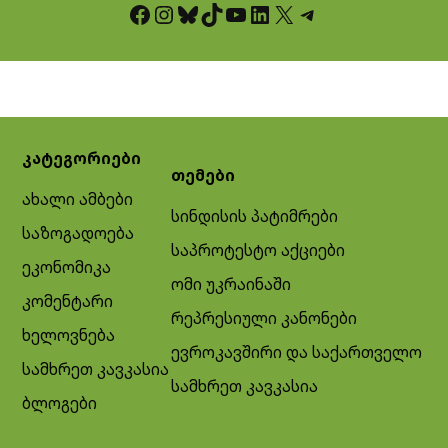
Facebook
Instagram
Bluesky
TikTok
YouTube
LinkedIn
X
Telegram
კატეგორიები
თემები
ახალი ამბები
სინდისის პატიმრები
საზოგადოება
საპროტესტო აქციები
ეკონომიკა
ომი უკრაინაში
კომენტარი
რეპრესიული კანონები
ხელოვნება
ევროკავშირი და საქართველო
სამხრეთ კავკასია
სამხრეთ კავკასია
ბლოგები