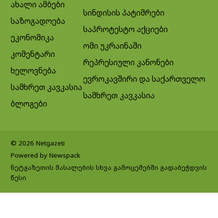
ახალი ამბები
სინდისის პატიმრები
საზოგადოება
საპროტესტო აქციები
ეკონომიკა
ომი უკრაინაში
კომენტარი
რეპრესიული კანონები
ხელოვნება
ევროკავშირი და საქართველო
სამხრეთ კავკასია
სამხრეთ კავკასია
ბლოგები
© 2026 Netgazeti
Powered by Newspack
ნეტგაზეთის მასალების სხვა გამოცემებში გადაბეჭდვის
წესი
Exit mobile version