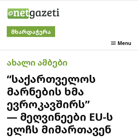
Skip
Netgazeti
to
content
მხარდაჭერა
Menu
POSTED
ᲐᲮᲐᲚᲘ ᲐᲛᲑᲔᲑᲘ
IN
“საქართველოს
მარნების ხმა
ევროკავშირს”
— მეღვინეები EU-ს
ელჩს მიმართავენ