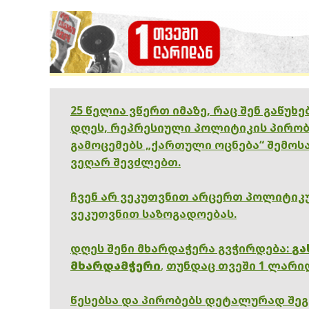
25 წელია ვწერთ იმაზე, რაც შენ გაწუხ
დღეს, რეპრესიული პოლიტიკის პირობ
გამოცემებს „ქართული ოცნება“ შემოსა
ვეღარ შევძლებთ.
ჩვენ არ ვეკუთვნით არცერთ პოლიტიკუ
ვეკუთვნით საზოგადოებას.
დღეს შენი მხარდაჭერა გვჭირდება:
გა
მხარდამჭერი
,
თუნდაც თვეში 1 ლარი
წესებსა და პირობებს დეტალურად შე