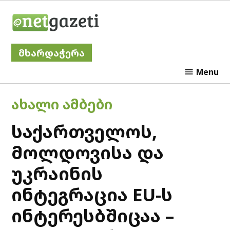
Skip
Netgazeti
to
content
მხარდაჭერა
Menu
POSTED
ᲐᲮᲐᲚᲘ ᲐᲛᲑᲔᲑᲘ
IN
საქართველოს,
მოლდოვისა და
უკრაინის
ინტეგრაცია EU-ს
ინტერესბშიცაა –