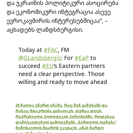
და უკრაინის პოლიტიკური ასოცირება
და ეკონომიკური ინტეგრაცია ასევე
ევროკავშირის
ინტერესებშიცაა”, –
აცხადებს ლანდსბერგისი.
Today at
#FAC
, FM
@GLandsbergis
: For
#EaP
to
succeed
#EU
‘s Eastern partners
need a clear perspective. Those
willing and ready to move ahead
faster should not be held back.
Political association and economic
integration with ?????? is also
25 წელია ვწერთ იმაზე, რაც შენ გაწუხებს და
რასაც მთავრობა გიმალავს, თუმცა დღეს,
within the interest of the EU ??.
რეპრესიული პოლიტიკის პირობებში, როდესაც
pic.twitter.com/eM7STlfeKf
დამოუკიდებელ გამოცემებს „ქართული ოცნება“
შემოსავლის წყაროს უკეტავს, ამას მარტო