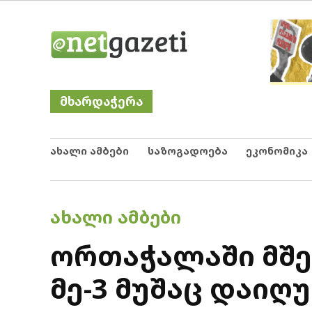
Skip
Netgazeti
ნეტგაზეთი
to
content
მხარდაჭერა
ახალი ამბები
საზოგადოება
ეკონომიკა
POSTED
ᲐᲮᲐᲚᲘ ᲐᲛᲑᲔᲑᲘ
IN
ორთაჭალაში მშ
მე-3 მუშაც დაიღუ