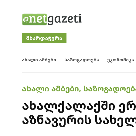
Skip
Netgazeti
ნეტგაზეთი
to
content
მხარდაჭერა
ახალი ამბები
საზოგადოება
ეკონომიკა
POSTED
ᲐᲮᲐᲚᲘ ᲐᲛᲑᲔᲑᲘ
,
ᲡᲐᲖᲝᲒᲐᲓᲝᲔᲑ
IN
ახალქალაქში ერ
აზნავურის სახე