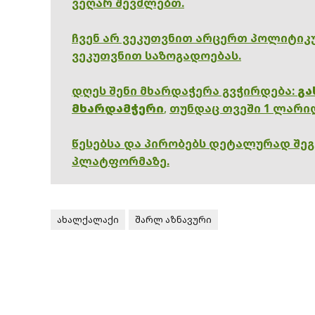
ვეღარ შევძლებთ.
ჩვენ არ ვეკუთვნით არცერთ პოლიტიკუ
ვეკუთვნით საზოგადოებას.
დღეს შენი მხარდაჭერა გვჭირდება:
გა
მხარდამჭერი
,
თუნდაც თვეში 1 ლარი
წესებსა და პირობებს დეტალურად შე
პლატფორმაზე.
ახალქალაქი
შარლ აზნავური