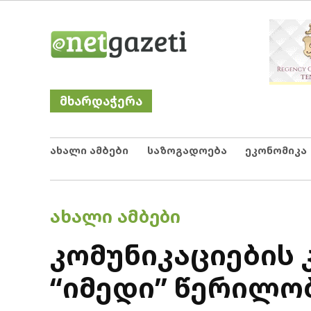
Skip
Netgazeti
ნეტგაზეთი
to
content
მხარდაჭერა
ახალი ამბები
საზოგადოება
ეკონომიკა
POSTED
ᲐᲮᲐᲚᲘ ᲐᲛᲑᲔᲑᲘ
IN
კომუნიკაციების 
“იმედი” წერილ