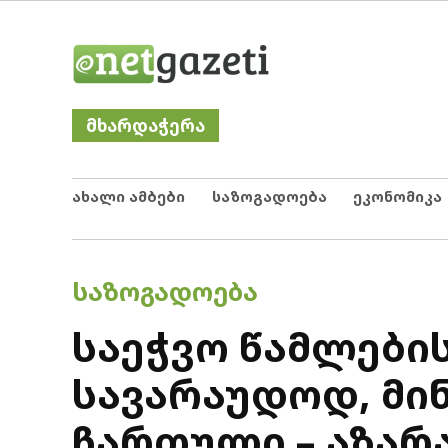
Skip
Netgazeti
ნეტგაზეთი
to
content
მხარდაჭერა
ახალი ამბები
საზოგადოება
ეკონომიკა
POSTED
ᲡᲐᲖᲝᲒᲐᲓᲝᲔᲑᲐ
IN
საეჭვო წამლების
სავარაუდოდ, მი
ჩართული – აზარ