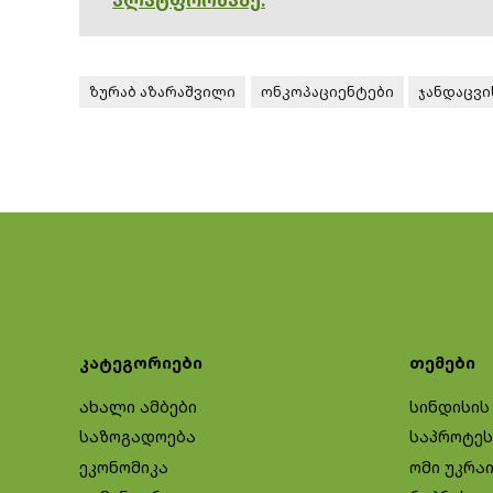
ზურაბ აზარაშვილი
ონკოპაციენტები
ჯანდაცვი
კატეგორიები
თემები
ახალი ამბები
სინდისის
საზოგადოება
საპროტეს
ეკონომიკა
ომი უკრა