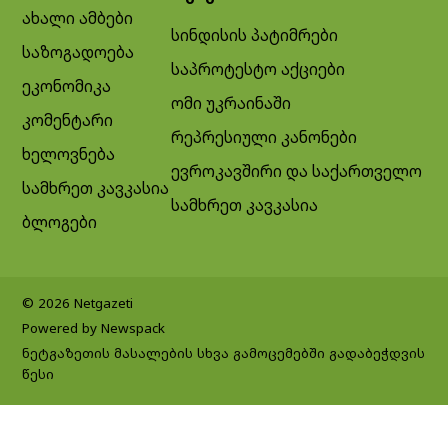
ახალი ამბები
სინდისის პატიმრები
საზოგადოება
საპროტესტო აქციები
ეკონომიკა
ომი უკრაინაში
კომენტარი
რეპრესიული კანონები
ხელოვნება
ევროკავშირი და საქართველო
სამხრეთ კავკასია
სამხრეთ კავკასია
ბლოგები
© 2026 Netgazeti
Powered by Newspack
ნეტგაზეთის მასალების სხვა გამოცემებში გადაბეჭდვის
წესი
Exit mobile version