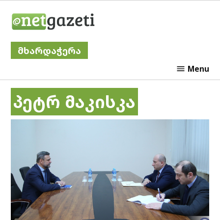
Skip
Netgazeti
to
content
მხარდაჭერა
Menu
პეტრ მაკისკა