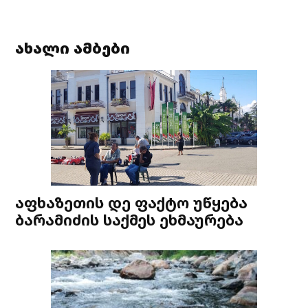
ახალი ამბები
აფხაზეთის დე ფაქტო უწყება
ბარამიძის საქმეს ეხმაურება