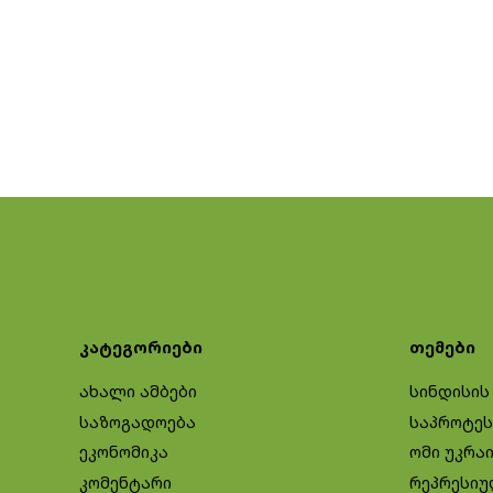
კატეგორიები
თემები
ახალი ამბები
სინდისის
საზოგადოება
საპროტეს
ეკონომიკა
ომი უკრა
კომენტარი
რეპრესიუ