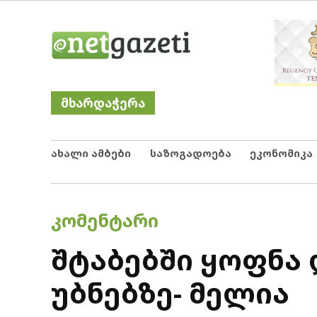
Skip
Netgazeti
ნეტგაზეთი
to
content
მხარდაჭერა
ახალი ამბები
საზოგადოება
ეკონომიკა
POSTED
ᲙᲝᲛᲔᲜᲢᲐᲠᲘ
IN
შტაბებში ყოფნა
უბნებზე- მელია