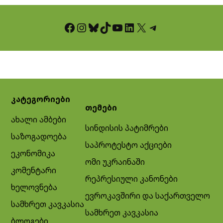
Facebook
Instagram
Bluesky
TikTok
YouTube
LinkedIn
X
Telegram
კატეგორიები
თემები
ახალი ამბები
სინდისის პატიმრები
საზოგადოება
საპროტესტო აქციები
ეკონომიკა
ომი უკრაინაში
კომენტარი
რეპრესიული კანონები
ხელოვნება
ევროკავშირი და საქართველო
სამხრეთ კავკასია
სამხრეთ კავკასია
ბლოგები