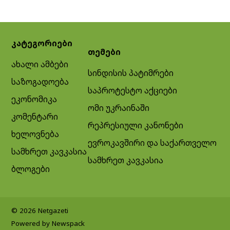
კატეგორიები
თემები
ახალი ამბები
სინდისის პატიმრები
საზოგადოება
საპროტესტო აქციები
ეკონომიკა
ომი უკრაინაში
კომენტარი
რეპრესიული კანონები
ხელოვნება
ევროკავშირი და საქართველო
სამხრეთ კავკასია
სამხრეთ კავკასია
ბლოგები
© 2026 Netgazeti
Powered by Newspack