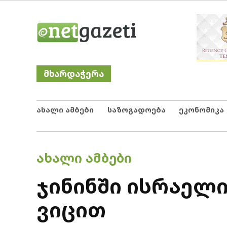
Skip
Netgazeti
ნეტგაზეთი
to
content
მხარდაჭერა
ახალი ამბები
საზოგადოება
ეკონომიკა
POSTED
ᲐᲮᲐᲚᲘ ᲐᲛᲑᲔᲑᲘ
IN
ჯინინში ისრაელ
ვიცით