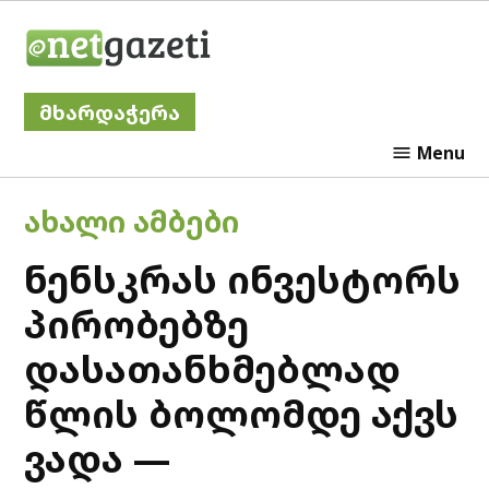
Skip
Netgazeti
to
content
მხარდაჭერა
Menu
POSTED
ᲐᲮᲐᲚᲘ ᲐᲛᲑᲔᲑᲘ
IN
ნენსკრას ინვესტორს
პირობებზე
დასათანხმებლად
წლის ბოლომდე აქვს
ვადა —