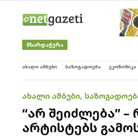
Skip
Netgazeti
ნეტგაზეთი
to
content
მხარდაჭერა
ახალი ამბები
საზოგადოება
ეკონომიკა
POSTED
ᲐᲮᲐᲚᲘ ᲐᲛᲑᲔᲑᲘ
,
ᲡᲐᲖᲝᲒᲐᲓᲝᲔᲑ
IN
“არ შეიძლება” –
არტისტებს გამო