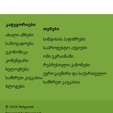
კატეგორიები
თემები
ახალი ამბები
სინდისის პატიმრები
საზოგადოება
საპროტესტო აქციები
ეკონომიკა
ომი უკრაინაში
კომენტარი
რეპრესიული კანონები
ხელოვნება
ევროკავშირი და საქართველო
სამხრეთ კავკასია
სამხრეთ კავკასია
ბლოგები
© 2026 Netgazeti