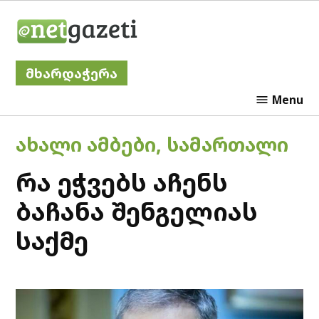
Skip
Netgazeti
to
content
მხარდაჭერა
Menu
POSTED
ᲐᲮᲐᲚᲘ ᲐᲛᲑᲔᲑᲘ
,
ᲡᲐᲛᲐᲠᲗᲐᲚᲘ
IN
რა ეჭვებს აჩენს
ბაჩანა შენგელიას
საქმე