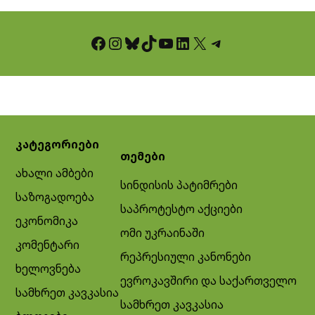
Facebook
Instagram
Bluesky
TikTok
YouTube
LinkedIn
X
Telegram
კატეგორიები
თემები
ახალი ამბები
სინდისის პატიმრები
საზოგადოება
საპროტესტო აქციები
ეკონომიკა
ომი უკრაინაში
კომენტარი
რეპრესიული კანონები
ხელოვნება
ევროკავშირი და საქართველო
სამხრეთ კავკასია
სამხრეთ კავკასია