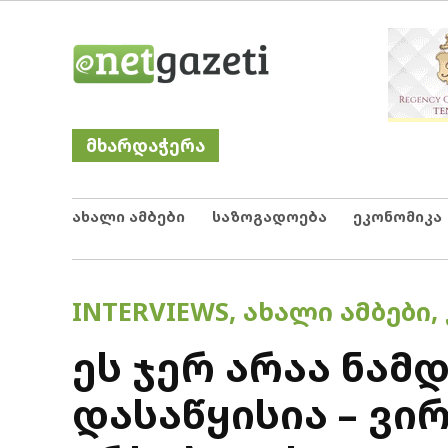
Skip
Netgazeti
ნეტგაზეთი
to
content
მხარდაჭერა
ახალი ამბები
საზოგადოება
ეკონომიკა
POSTED
INTERVIEWS
,
ᲐᲮᲐᲚᲘ ᲐᲛᲑᲔᲑᲘ
,
IN
ეს ჯერ არაა ნა
დასაწყისია – ვი