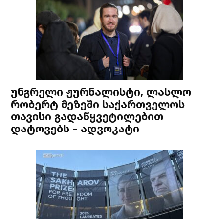
უნგრელი ჟურნალისტი, ლასლო
რობერტ მეზეში საქართველოს
თავისი გადაწყვეტილებით
დატოვებს – ადვოკატი