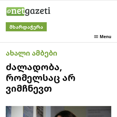
Skip
Netgazeti
to
content
მხარდაჭერა
Menu
POSTED
ᲐᲮᲐᲚᲘ ᲐᲛᲑᲔᲑᲘ
IN
ძალადობა,
რომელსაც არ
ვიმჩნევთ