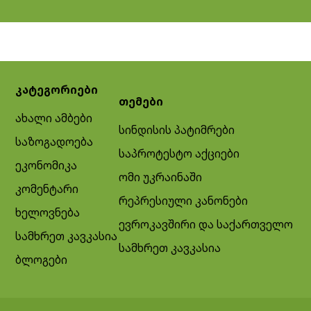
კატეგორიები
თემები
ახალი ამბები
სინდისის პატიმრები
საზოგადოება
საპროტესტო აქციები
ეკონომიკა
ომი უკრაინაში
კომენტარი
რეპრესიული კანონები
ხელოვნება
ევროკავშირი და საქართველო
სამხრეთ კავკასია
სამხრეთ კავკასია
ბლოგები