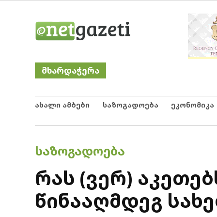
Skip
Netgazeti
ნეტგაზეთი
to
content
მხარდაჭერა
ახალი ამბები
საზოგადოება
ეკონომიკა
POSTED
ᲡᲐᲖᲝᲒᲐᲓᲝᲔᲑᲐ
IN
რას (ვერ) აკეთე
წინააღმდეგ სახ