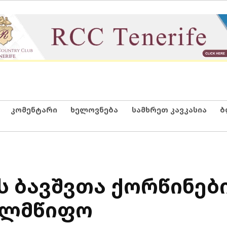
კომენტარი
ხელოვნება
სამხრეთ კავკასია
ბ
ბს ბავშვთა ქორწინებ
ელმწიფო