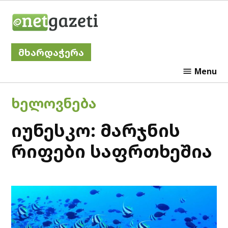
Skip
Netgazeti
to
content
მხარდაჭერა
Menu
POSTED
ᲮᲔᲚᲝᲕᲜᲔᲑᲐ
IN
იუნესკო: მარჯნის
რიფები საფრთხეშია