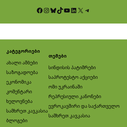
Facebook
Instagram
Bluesky
TikTok
YouTube
LinkedIn
X
Telegram
კატეგორიები
თემები
ახალი ამბები
სინდისის პატიმრები
საზოგადოება
საპროტესტო აქციები
ეკონომიკა
ომი უკრაინაში
კომენტარი
რეპრესიული კანონები
ხელოვნება
ევროკავშირი და საქართველო
სამხრეთ კავკასია
სამხრეთ კავკასია
ბლოგები