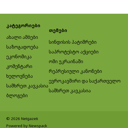
კატეგორიები
თემები
ახალი ამბები
სინდისის პატიმრები
საზოგადოება
საპროტესტო აქციები
ეკონომიკა
ომი უკრაინაში
კომენტარი
რეპრესიული კანონები
ხელოვნება
ევროკავშირი და საქართველო
სამხრეთ კავკასია
სამხრეთ კავკასია
ბლოგები
© 2026 Netgazeti
Powered by Newspack