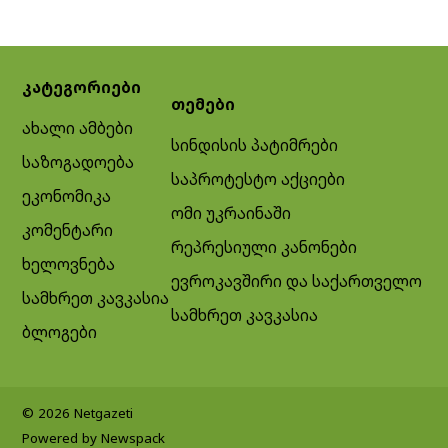
კატეგორიები
თემები
ახალი ამბები
სინდისის პატიმრები
საზოგადოება
საპროტესტო აქციები
ეკონომიკა
ომი უკრაინაში
კომენტარი
რეპრესიული კანონები
ხელოვნება
ევროკავშირი და საქართველო
სამხრეთ კავკასია
სამხრეთ კავკასია
ბლოგები
© 2026 Netgazeti
Powered by Newspack