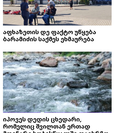
აფხაზეთის დე ფაქტო უწყება
ბარამიძის საქმეს ეხმაურება
იპოვეს დედის ცხედარი,
რომელიც შვილთან ერთად