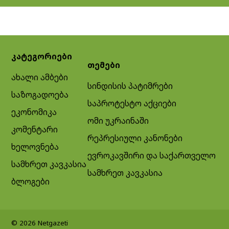
კატეგორიები
თემები
ახალი ამბები
სინდისის პატიმრები
საზოგადოება
საპროტესტო აქციები
ეკონომიკა
ომი უკრაინაში
კომენტარი
რეპრესიული კანონები
ხელოვნება
ევროკავშირი და საქართველო
სამხრეთ კავკასია
სამხრეთ კავკასია
ბლოგები
© 2026 Netgazeti