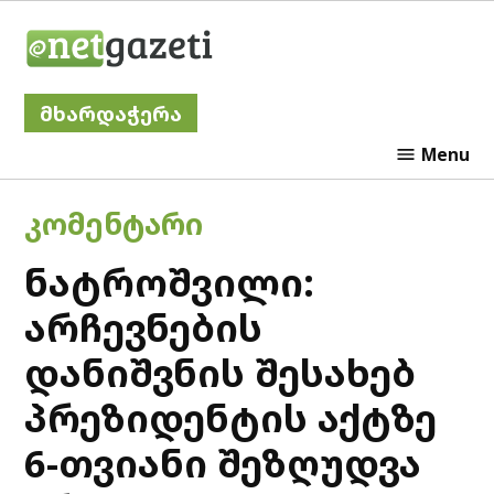
Skip
Netgazeti
to
content
მხარდაჭერა
Menu
POSTED
ᲙᲝᲛᲔᲜᲢᲐᲠᲘ
IN
ნატროშვილი:
არჩევნების
დანიშვნის შესახებ
პრეზიდენტის აქტზე
6-თვიანი შეზღუდვა