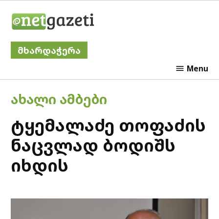
Skip
Netgazeti
to
content
მხარდაჭერა
Menu
POSTED
ᲐᲮᲐᲚᲘ ᲐᲛᲑᲔᲑᲘ
IN
ტყემალაძე თოფაძის
ნაცვლად ბოდიშს
იხდის