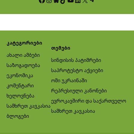
კატეგორიები
თემები
ახალი ამბები
სინდისის პატიმრები
საზოგადოება
საპროტესტო აქციები
ეკონომიკა
ომი უკრაინაში
კომენტარი
რეპრესიული კანონები
ხელოვნება
ევროკავშირი და საქართველო
სამხრეთ კავკასია
სამხრეთ კავკასია
ბლოგები