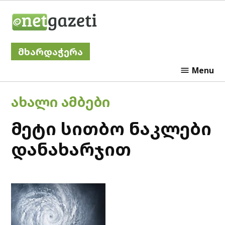
Skip
Netgazeti
to
content
მხარდაჭერა
Menu
POSTED
ᲐᲮᲐᲚᲘ ᲐᲛᲑᲔᲑᲘ
IN
მეტი სითბო ნაკლები
დანახარჯით