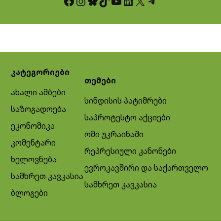
Facebook
Instagram
Bluesky
TikTok
YouTube
LinkedIn
X
Telegram
კატეგორიები
თემები
ახალი ამბები
სინდისის პატიმრები
საზოგადოება
საპროტესტო აქციები
ეკონომიკა
ომი უკრაინაში
კომენტარი
რეპრესიული კანონები
ხელოვნება
ევროკავშირი და საქართველო
სამხრეთ კავკასია
სამხრეთ კავკასია
ბლოგები