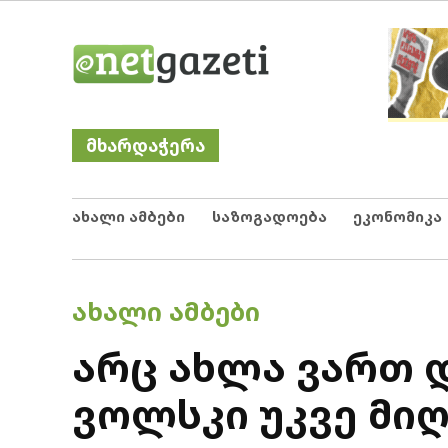
Skip
Netgazeti
ნეტგაზეთი
to
content
მხარდაჭერა
ახალი ამბები
საზოგადოება
ეკონომიკა
POSTED
ᲐᲮᲐᲚᲘ ᲐᲛᲑᲔᲑᲘ
IN
არც ახლა ვართ 
ვოლსკი უკვე მი