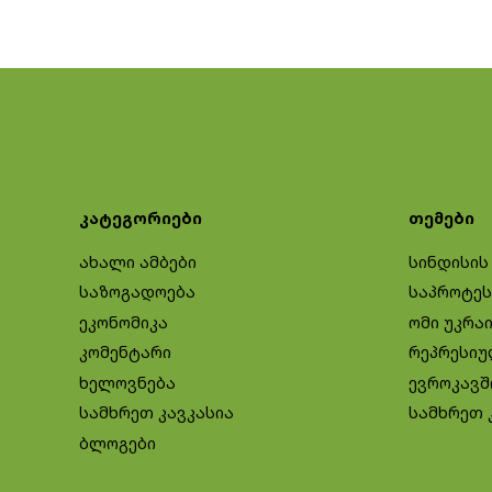
კატეგორიები
თემები
ახალი ამბები
სინდისის
საზოგადოება
საპროტეს
ეკონომიკა
ომი უკრა
კომენტარი
რეპრესიუ
ხელოვნება
ევროკავშ
სამხრეთ კავკასია
სამხრეთ 
ბლოგები