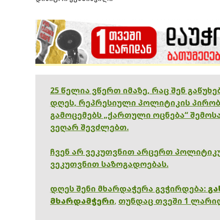
25 წელია ვწერთ იმაზე, რაც შენ გაწუხ
დღეს, რეპრესიული პოლიტიკის პირობ
გამოცემებს „ქართული ოცნება“ შემოსა
ვეღარ შევძლებთ.
ჩვენ არ ვეკუთვნით არცერთ პოლიტიკუ
ვეკუთვნით საზოგადოებას.
დღეს შენი მხარდაჭერა გვჭირდება:
გა
მხარდამჭერი
,
თუნდაც თვეში 1 ლარი