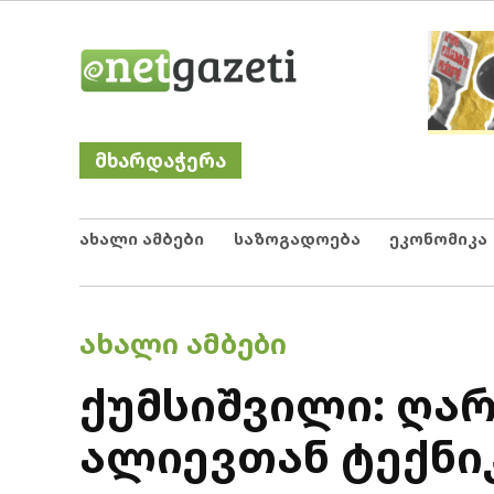
Skip
Netgazeti
ნეტგაზეთი
to
content
მხარდაჭერა
ახალი ამბები
საზოგადოება
ეკონომიკა
POSTED
ᲐᲮᲐᲚᲘ ᲐᲛᲑᲔᲑᲘ
IN
ქუმსიშვილი: ღა
ალიევთან ტექნი