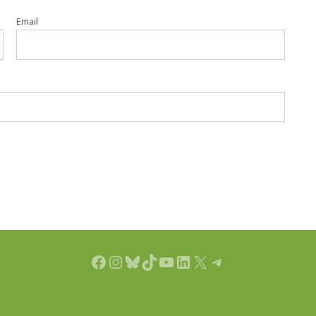
Email
Facebook
Instagram
Bluesky
TikTok
YouTube
LinkedIn
X
Telegram