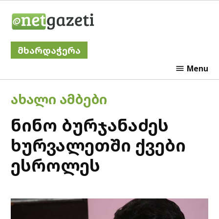
Skip
Netgazeti
to
content
მხარდაჭერა
Menu
POSTED
ᲐᲮᲐᲚᲘ ᲐᲛᲑᲔᲑᲘ
IN
ნინო ბურჯანაძეს
ხურვალეთში ქვები
ესროლეს