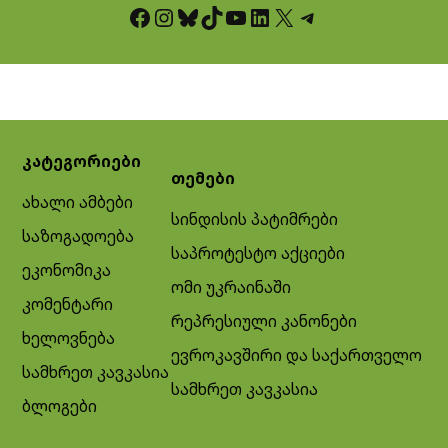
Facebook
Instagram
Bluesky
TikTok
YouTube
LinkedIn
X
Telegram
კატეგორიები
თემები
ახალი ამბები
სინდისის პატიმრები
საზოგადოება
საპროტესტო აქციები
ეკონომიკა
ომი უკრაინაში
კომენტარი
რეპრესიული კანონები
ხელოვნება
ევროკავშირი და საქართველო
სამხრეთ კავკასია
სამხრეთ კავკასია
ბლოგები