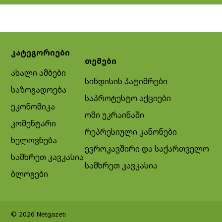
კატეგორიები
თემები
ახალი ამბები
სინდისის პატიმრები
საზოგადოება
საპროტესტო აქციები
ეკონომიკა
ომი უკრაინაში
კომენტარი
რეპრესიული კანონები
ხელოვნება
ევროკავშირი და საქართველო
სამხრეთ კავკასია
სამხრეთ კავკასია
ბლოგები
© 2026 Netgazeti