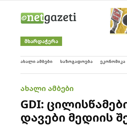
Skip
Netgazeti
ნეტგაზეთი
to
content
მხარდაჭერა
ახალი ამბები
საზოგადოება
ეკონომიკა
POSTED
ᲐᲮᲐᲚᲘ ᲐᲛᲑᲔᲑᲘ
IN
GDI: ცილისწამე
დავები მედიის შ